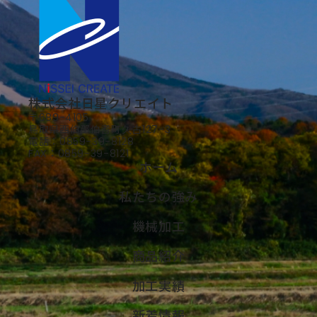
株式会社日星クリエイト
〒689-4105
​​​​​​​鳥取県西伯郡伯耆町久古127-3
電話：
0859-39-8128
FAX：0859-39-8121​​​​​​​
ホーム
私たちの強み
機械加工
商品紹介
加工実績
新着情報