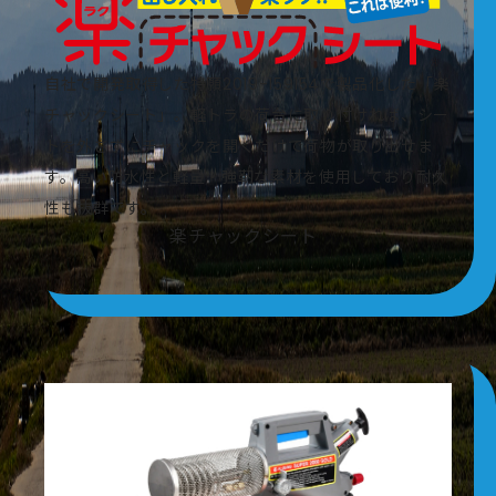
自社で開発取得した特願2019-159154で製品化した「楽
チャックシート」。軽トラの荷台に取り付ければ、シー
トを外さずにチャックを開くだけで荷物が取り出せま
す。高い防水性と軽量・強靭な素材を使用しており耐久
性も抜群です。
楽チャックシート