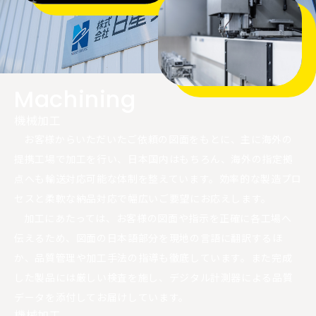
Machining
機械加工
お客様からいただいたご依頼の図面をもとに、主に海外の
提携工場で加工を行い、日本国内はもちろん、海外の指定拠
点へも輸送対応可能な体制を整えています。効率的な製造プロ
セスと柔軟な納品対応で幅広いご要望にお応えします。
加工にあたっては、お客様の図面や指示を正確に各工場へ
伝えるため、図面の日本語部分を現地の言語に翻訳するほ
か、品質管理や加工手法の指導も徹底しています。また完成
した製品には厳しい検査を施し、デジタル計測器による品質
データを添付してお届けしています。
機械加工