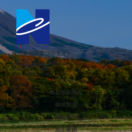
株式会社日星クリエイト
〒689-4105
​​​​​​​鳥取県西伯郡伯耆町久古127-3
電話：
0859-39-8128
FAX：0859-39-8121​​​​​​​
ホーム
私たちの強み
機械加工
商品紹介
加工実績